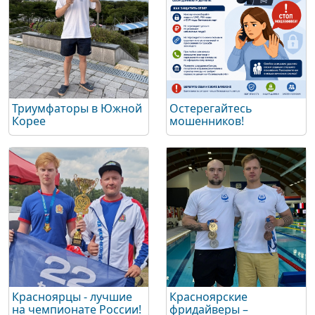
Триумфаторы в Южной
Остерегайтесь
Корее
мошенников!
Красноярцы - лучшие
Красноярские
на чемпионате России!
фридайверы –