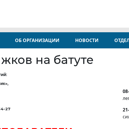
ОБ ОРГАНИЗАЦИИ
НОВОСТИ
ОТДЕ
жков на батуте
тий:
тник»,
08
ле
54-27
21
си